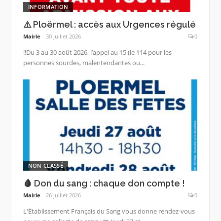
INFORMATION
⚠️ Ploërmel : accès aux Urgences régulé
Mairie
30 juillet 2026
0
‼️Du 3 au 30 août 2026, l’appel au 15 (le 114 pour les
personnes sourdes, malentendantes ou...
NON CLASSÉ
🩸 Don du sang : chaque don compte !
Mairie
26 juillet 2026
0
L'Établissement Français du Sang vous donne rendez-vous