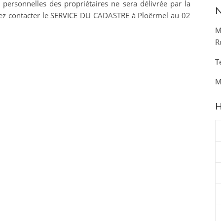
ersonnelles des propriétaires ne sera délivrée par la
N
ez contacter le SERVICE DU CADASTRE à Ploërmel au 0
2
M
R
T
M
H