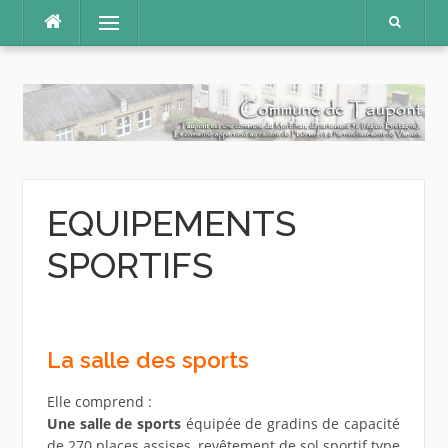
Aller
Menu
au
contenu
EQUIPEMENTS
SPORTIFS
La salle des sports
Elle comprend :
Une salle de sports
équipée de gradins de capacité
de 270 places assises, revêtement de sol sportif type