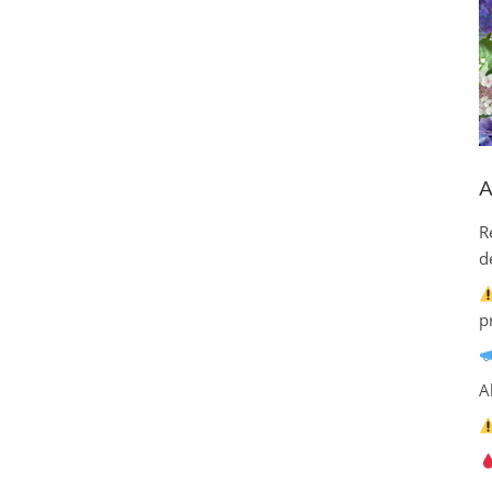
A
R
d
p
A