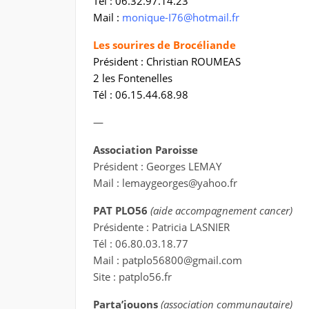
Tél : 06.32.97.14.23
Mail :
monique-I76@hotmail.fr
Les sourires de Brocéliande
Président : Christian ROUMEAS
2 les Fontenelles
Tél : 06.15.44.68.98
—
Association Paroisse
Président : Georges LEMAY
Mail : lemaygeorges@yahoo.fr
PAT PLO56
(aide accompagnement cancer)
Présidente : Patricia LASNIER
Tél : 06.80.03.18.77
Mail : patplo56800@gmail.com
Site : patplo56.fr
Parta’jouons
(association communautaire)