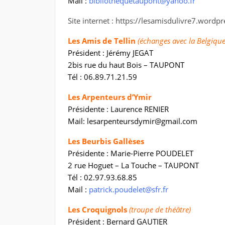
Mail :
bibliothequetaupont@yahoo.fr
Site internet : https://lesamisdulivre7.wordp
Les Amis de Tellin
(échanges avec la Belgique
Président : Jérémy JEGAT
2bis rue du haut Bois – TAUPONT
Tél : 06.89.71.21.59
Les Arpenteurs d’Ymir
Présidente : Laurence RENIER
Mail: lesarpenteursdymir@gmail.com
Les Beurbis Gallèses
Présidente : Marie-Pierre POUDELET
2 rue Hoguet – La Touche – TAUPONT
Tél : 02.97.93.68.85
Mail :
patrick.poudelet@sfr.fr
Les Croquignols
(troupe de théâtre)
Président : Bernard GAUTIER