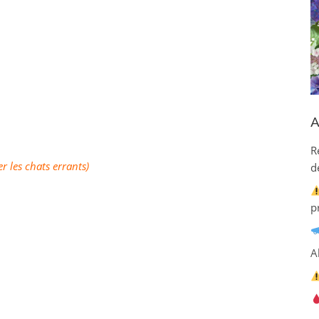
A
R
er les chats errants)
d
p
A