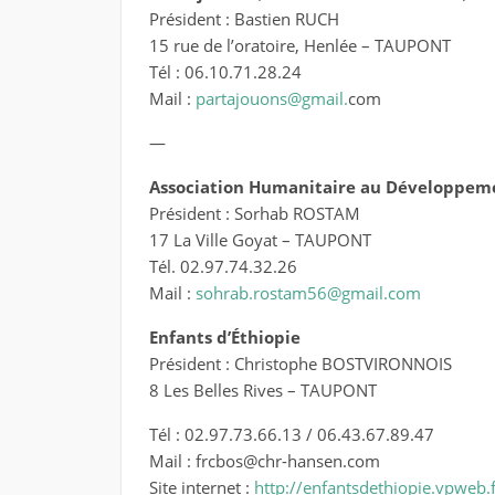
Président : Bastien RUCH
15 rue de l’oratoire, Henlée – TAUPONT
Tél : 06.10.71.28.24
Mail :
partajouons@gmail.
com
—
Association Humanitaire au Développem
Président : Sorhab ROSTAM
17 La Ville Goyat – TAUPONT
Tél. 02.97.74.32.26
Mail :
sohrab.rostam56@gmail.com
Enfants d’Éthiopie
Président : Christophe BOSTVIRONNOIS
8 Les Belles Rives – TAUPONT
Tél : 02.97.73.66.13 / 06.43.67.89.47
Mail : frcbos@chr-hansen.com
Site internet :
http://enfantsdethiopie.vpweb.f