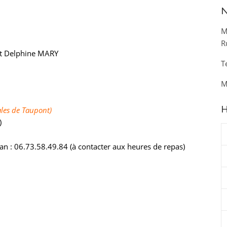
N
M
aurence BLANCHARD
R
 et Delphine MARY
T
M
H
les de Taupont)
)
an : 06.73.58.49.84 (à contacter aux heures de repas)