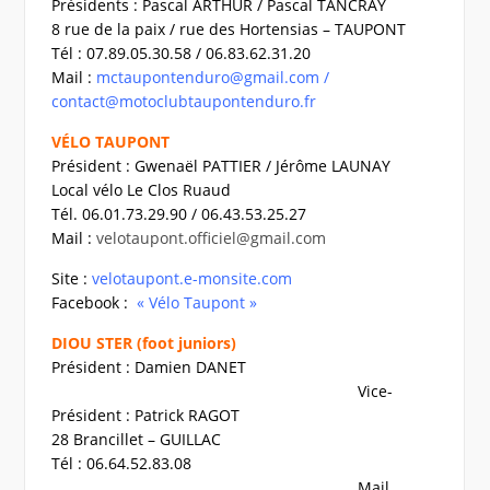
Présidents : Pascal ARTHUR / Pascal TANCRAY
8 rue de la paix / rue des Hortensias – TAUPONT
Tél : 07.89.05.30.58 / 06.83.62.31.20
Mail :
mctaupontenduro@gmail.com /
contact@motoclubtaupontenduro.fr
VÉLO TAUPONT
Président : Gwenaël PATTIER / Jérôme LAUNAY
Local vélo Le Clos Ruaud
Tél. 06.01.73.29.90 / 06.43.53.25.27
Mail :
velotaupont.officiel@gmail.com
Site :
velotaupont.e-monsite.com
Facebook :
« Vélo Taupont »
DIOU STER (foot juniors)
Président : Damien DANET
Vice-
Président : Patrick RAGOT
28 Brancillet – GUILLAC
Tél : 06.64.52.83.08
Mail