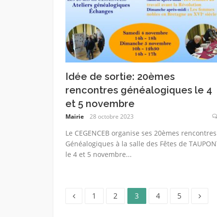
Idée de sortie: 20èmes
rencontres généalogiques le 4
et 5 novembre
Mairie
28 octobre 2023
Le CEGENCEB organise ses 20èmes rencontres
Généalogiques à la salle des Fêtes de TAUPON
le 4 et 5 novembre...
Page
Page
Page
Page
Page
Pagination
1
2
3
4
5