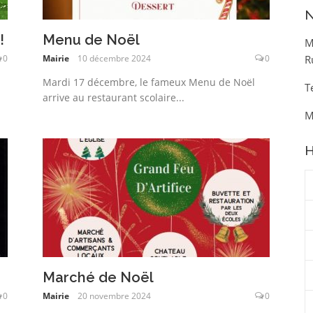
N
!
Menu de Noël
M
0
Mairie
10 décembre 2024
0
R
Mardi 17 décembre, le fameux Menu de Noël
T
arrive au restaurant scolaire...
M
H
Marché de Noël
0
Mairie
20 novembre 2024
0