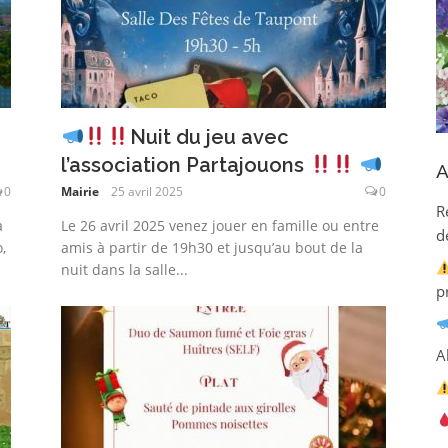
Nuit du jeu avec
l’association Partajouons
A
0
Mairie
25 avril 2025
0
R
à
Le 26 avril 2025 venez jouer en famille ou entre
d
,
amis à partir de 19h30 et jusqu’au bout de la
nuit dans la salle...
p
A