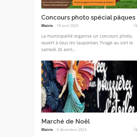
Concours photo spécial pâques 
Mairie
18 avril 2025
La municipalité organise un concours photo,
ouvert à tous les taupontais Tirage au sort le
samedi 26 avril...
Marché de Noël
Mairie
9 décembre 2024