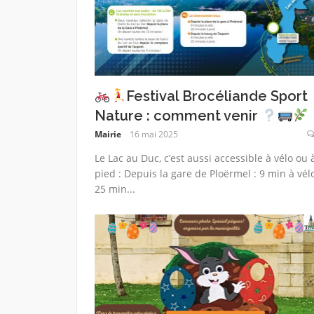
Festival Brocéliande Sport
Nature : comment venir
Mairie
16 mai 2025
Le Lac au Duc, c’est aussi accessible à vélo ou 
pied : Depuis la gare de Ploërmel : 9 min à vélo
25 min...