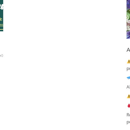
A
0
p
A
R
p