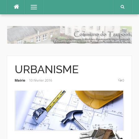
Aller
Menu
au
contenu
URBANISME
Mairie
10 février 2016
0