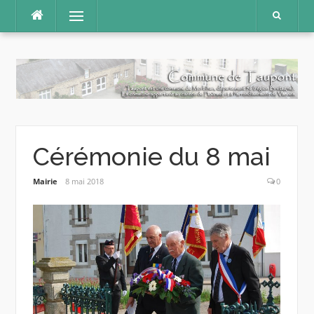
Aller
Menu
au
contenu
Cérémonie du 8 mai
Mairie
8 mai 2018
0