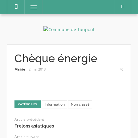
Aller
Menu
au
contenu
Chèque énergie
Mairie
2 mai 2018
0
Information
Non classé
CATÉGORIES
Article précédent
Frelons asiatiques
Article suivant