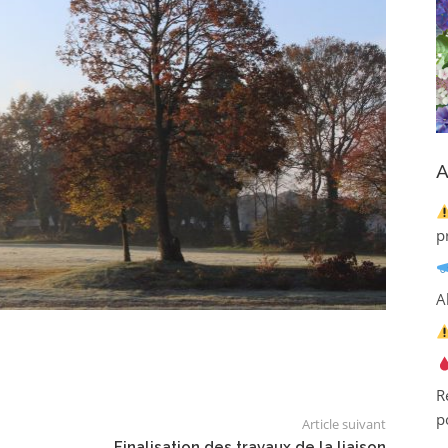
A
p
A
R
p
Article suivant
Finalisation des travaux de la liaison