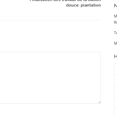
N
douce: plantation
M
R
T
M
H