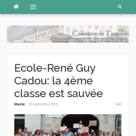
Aller
Menu
au
contenu
Ecole-René Guy
Cadou: la 4ème
classe est sauvée
Mairie
10 septembre 2019
0