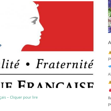
A
p
A
ais – Cliquer pour lire
R
p