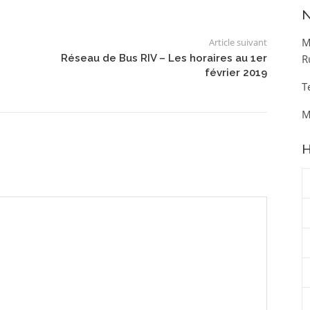
N
M
Article suivant
Réseau de Bus RIV – Les horaires au 1er
R
février 2019
T
M
H