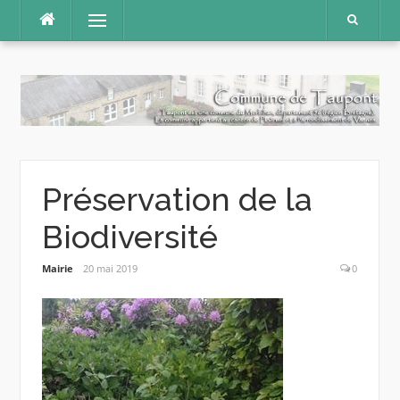
Aller
Menu
au
contenu
Préservation de la
Biodiversité
Mairie
20 mai 2019
0