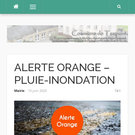
Aller
Menu
au
contenu
ALERTE ORANGE –
PLUIE-INONDATION
Mairie
10 juin 2020
0