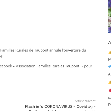
A
ion Familles Rurales de Taupont annule l’ouverture du
s.
p
acebook « Association Familles Rurales Taupont » pour
A
R
Article suivant
p
Flash info CORONA VIRUS – Covid 19 –