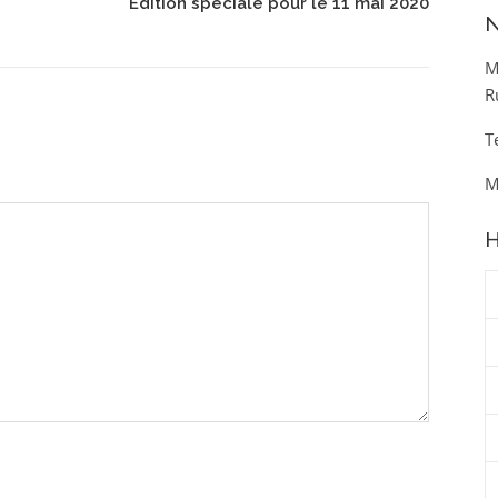
Edition spéciale pour le 11 mai 2020
N
M
R
T
M
H