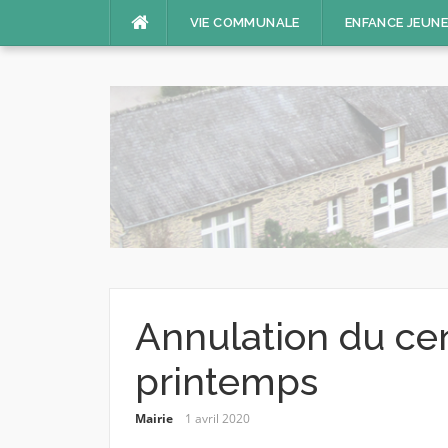
Aller
VIE COMMUNALE
ENFANCE JEUN
au
contenu
Annulation du ce
printemps
Mairie
1 avril 2020