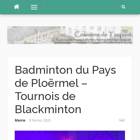
Aller
Menu
au
contenu
Badminton du Pays
de Ploërmel –
Tournois de
Blackminton
Mairie
8 février 2020
0