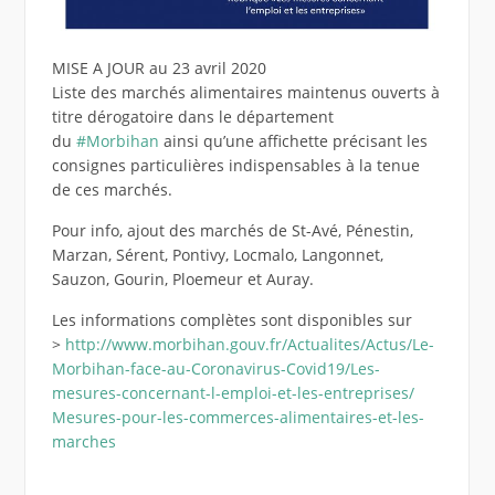
MISE A JOUR au 23 avril 2020
Liste des marchés alimentaires maintenus ouverts à
titre dérogatoire dans le département
du
#Morbihan
ainsi qu’une affichette précisant les
consignes particulières indispensables à la tenue
de ces marchés.
Pour info, ajout des marchés de St-Avé, Pénestin,
Marzan, Sérent, Pontivy, Locmalo, Langonnet,
Sauzon, Gourin, Ploemeur et Auray.
Les informations complètes sont disponibles sur
>
http://
www.morbihan.gouv.fr/
Actualites/Actus/
Le-
Morbihan-face-au-Coronav
irus-Covid19/
Les-
mesures-concernant-l-em
ploi-et-les-entreprises/
Mesures-pour-les-commerces-
alimentaires-et-les-
marche
s