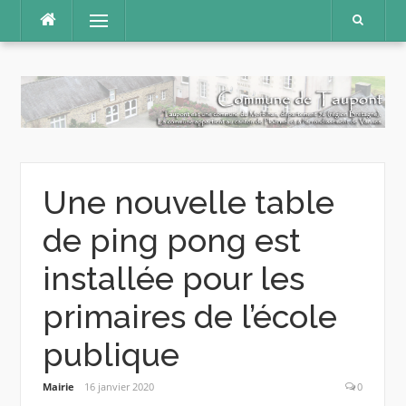
Aller
Menu
au
contenu
Une nouvelle table
de ping pong est
installée pour les
primaires de l’école
publique
Mairie
16 janvier 2020
0