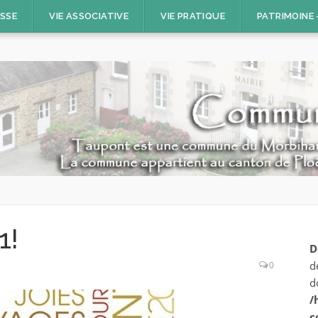
ESSE
VIE ASSOCIATIVE
VIE PRATIQUE
PATRIMOINE
1!
D
d
0
d
/
c