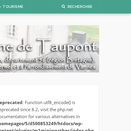
 – TOURISME
RECHERCHER
eprecated
: Function utf8_encode() is
eprecated since 8.2, visit the php.net
ocumentation for various alternatives in
homepages/5/d500853249/htdocs/wp-
ontent/plugins/m1miniweather/index.php