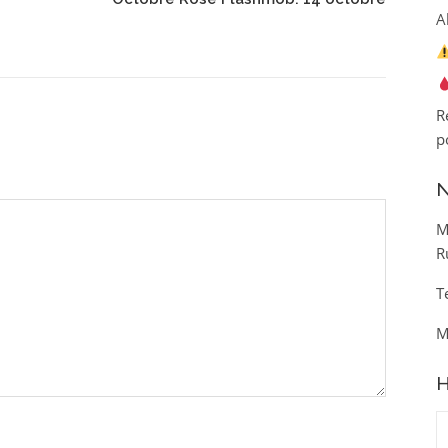
A
R
p
N
M
R
T
M
H