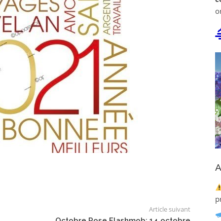
o
A
p
Article suivant
Octobre Rose Flashmob: 14 octobre