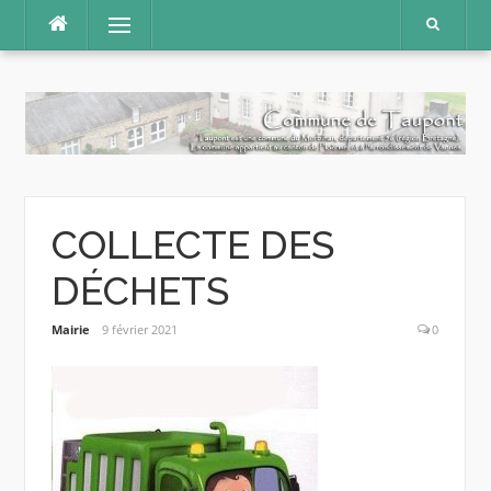
Aller
Menu
au
contenu
COLLECTE DES
DÉCHETS
Mairie
9 février 2021
0