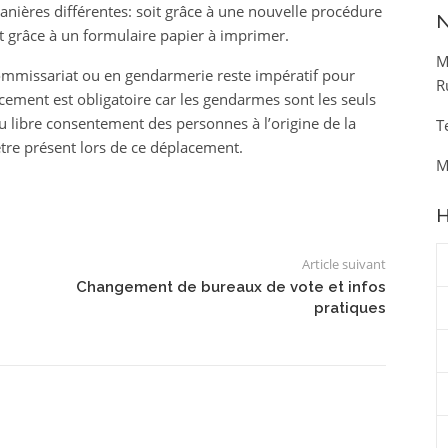
 manières différentes: soit grâce à une nouvelle procédure
N
it grâce à un formulaire papier à imprimer.
M
ommissariat ou en gendarmerie reste impératif pour
R
cement est obligatoire car les gendarmes sont les seuls
r du libre consentement des personnes à l’origine de la
T
tre présent lors de ce déplacement.
M
H
Article suivant
Changement de bureaux de vote et infos
pratiques