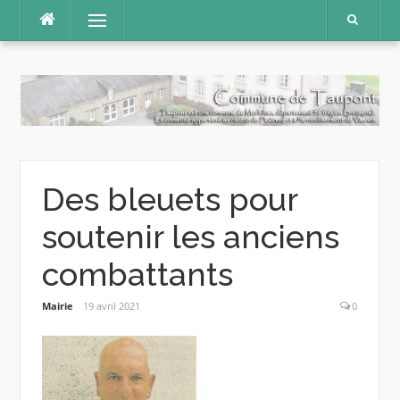
Aller
Menu
au
contenu
Des bleuets pour
soutenir les anciens
combattants
Mairie
19 avril 2021
0