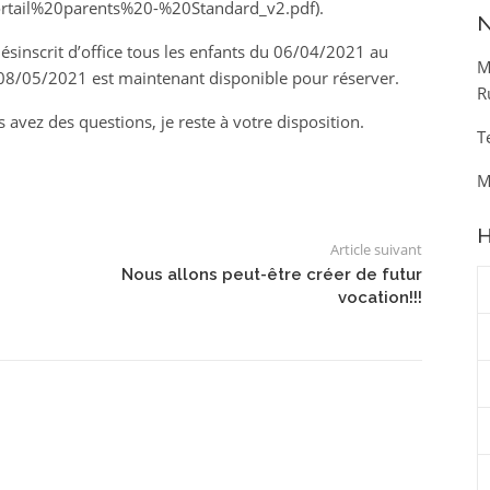
ortail%20parents%20-%20Standard_v2.pdf).
N
ésinscrit d’office tous les enfants du 06/04/2021 au
M
8/05/2021 est maintenant disponible pour réserver.
R
 avez des questions, je reste à votre disposition.
T
M
H
Article suivant
Nous allons peut-être créer de futur
vocation!!!