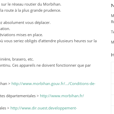
 sur le réseau routier du Morbihan.
N
la route à la plus grande prudence.
M
R
vez absolument vous déplacer.
ation.
T
déviations mises en place.
vous seriez obligés d’attendre plusieurs heures sur la
M
H
inière, brasero, etc.
ontinu. Ces appareils ne doivent fonctionner que par
bihan >
http://www.morbihan.gouv.fr/…/Conditions-de-
utes départementales >
http://www.morbihan.fr/
ales >
http://www.dir.ouest.developpement-