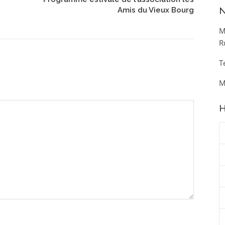
N
Amis du Vieux Bourg
M
R
T
M
H