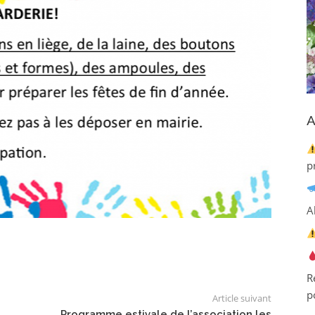
A
p
A
R
p
Article suivant
Programme estivale de l’association les