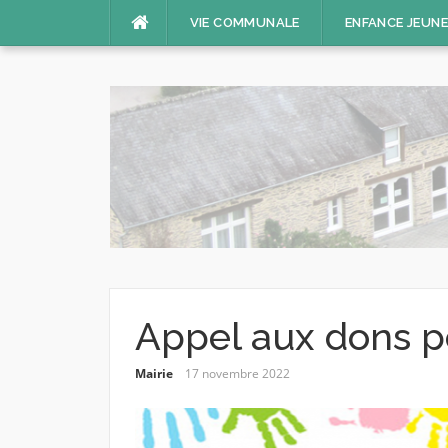
Aller
VIE COMMUNALE
ENFANCE JEUN
au
contenu
Appel aux dons po
Mairie
17 novembre 2022