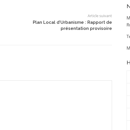
N
Article suivant
M
Plan Local d’Urbanisme : Rapport de
R
présentation provisoire
T
M
H