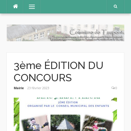
Aller
Menu
au
contenu
3ème ÉDITION DU
CONCOURS
Mairie
23 février 2023
0