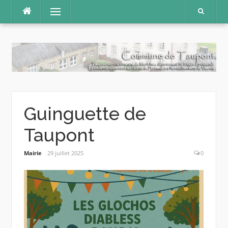
Aller
Menu
au
contenu
Guinguette de
Taupont
Mairie
29 juillet 2025
0