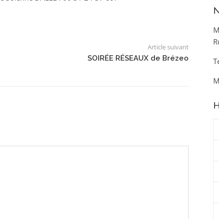
N
M
R
Article suivant
SOIRÉE RÉSEAUX de Brézeo
T
M
H