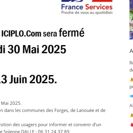
A
R
d
p
0 Mai 2025.
A
uin dans les communes des Forges, de Lanouée et de
osition des usagers pour informer et convenir d’un
me Solenne DALLE : 06 31 24 37 89.