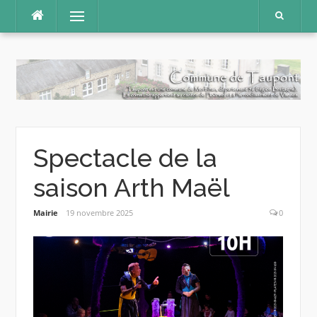
Aller
Menu
au
contenu
Spectacle de la
saison Arth Maël
Mairie
19 novembre 2025
0