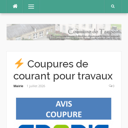
Aller
Menu
au
contenu
Coupures de
courant pour travaux
Mairie
1 juillet 2026
0