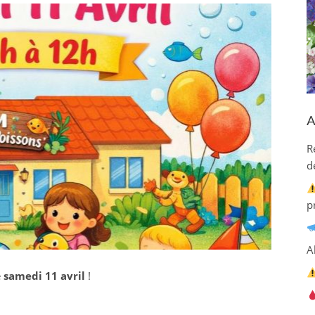
A
R
d
p
A
e
samedi 11 avril
!