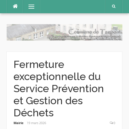
Aller
Menu
au
contenu
Fermeture
exceptionnelle du
Service Prévention
et Gestion des
Déchets
Mairie
19 mars 2026
0