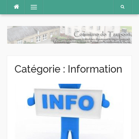
Aller
Menu
au
contenu
Catégorie :
Information