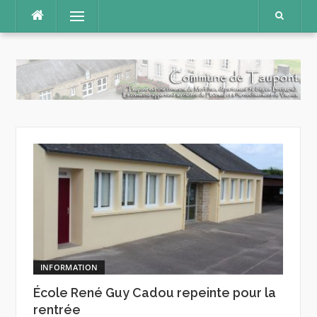
Aller
Menu
au
contenu
INFORMATION
École René Guy Cadou repeinte pour la
rentrée