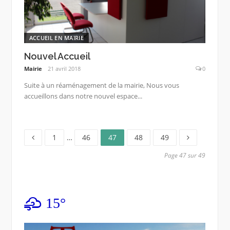
ACCUEIL EN MAIRIE
Nouvel Accueil
Mairie
21 avril 2018
0
Suite à un réaménagement de la mairie, Nous vous
accueillons dans notre nouvel espace...
Page
Page
Page
Page
Page
Pagination
1
…
46
47
48
49
des
Page 47 sur 49
publications
15°