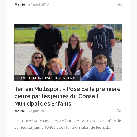
Mairie
27 août 2018
0
...
CONSEIL MUNICIPAL DES ENFANTS
Terrain Multisport – Pose de la première
pierre par les jeunes du Conseil
Municipal des Enfants
Mairie
28 juin 2018
0
Le Conseil Municipal des Enfants de TAUPONT s’est réuni le
samedi 23 juin à 10h00 pour faire un bilan de leurs 2...