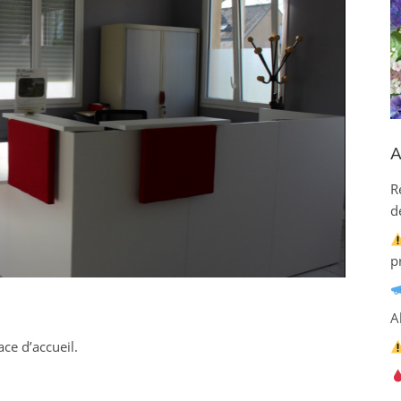
A
R
d
p
A
ce d’accueil.