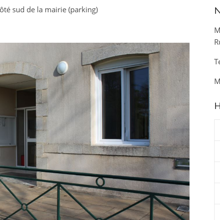
ôté sud de la mairie (parking)
N
M
R
T
M
H