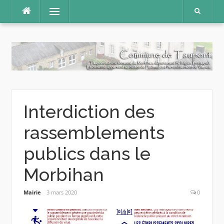
Aller
Menu
au
contenu
Interdiction des
rassemblements
publics dans le
Morbihan
Mairie
3 mars 2020
0