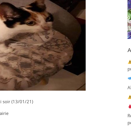
A
p
A
i soir (13/01/21)
airie
R
p