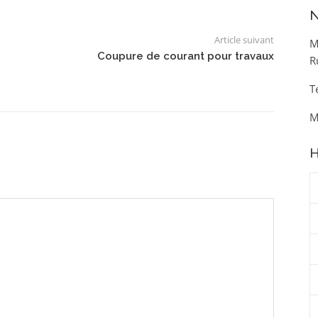
N
Article suivant
M
Coupure de courant pour travaux
R
T
M
H