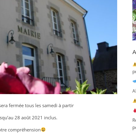
A
p
A
era fermée tous les samedi à partir
jusqu’au 28 août 2021 inclus.
R
p
otre compréhension