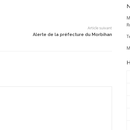
N
M
R
Article suivant
Alerte de la préfecture du Morbihan
T
M
H