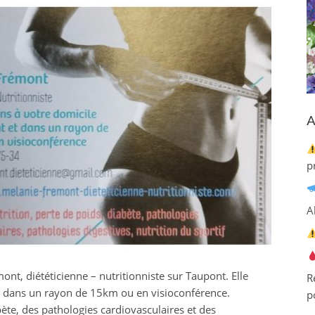
A
p
A
t, diététicienne – nutritionniste sur Taupont. Elle
R
t dans un rayon de 15km ou en visioconférence.
p
bète, des pathologies cardiovasculaires et des