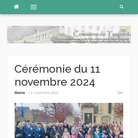
Aller
Menu
au
contenu
Cérémonie du 11
novembre 2024
Mairie
12 novembre 2024
0