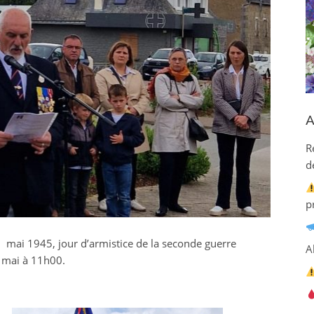
A
R
d
p
mai 1945, jour d’armistice de la seconde guerre
A
8 mai à 11h00.