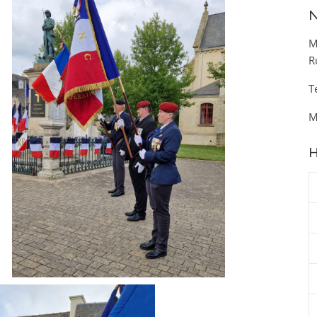
N
M
R
T
M
H