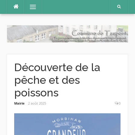
Aller
Menu
au
contenu
Découverte de la
pêche et des
poissons
Mairie
2 août 2025
0