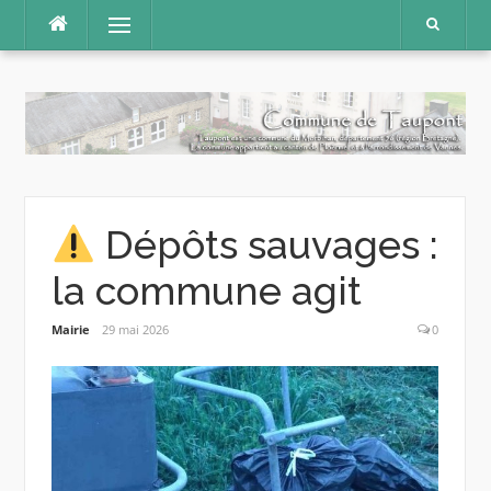
Aller
Menu
au
contenu
Dépôts sauvages :
la commune agit
Mairie
29 mai 2026
0