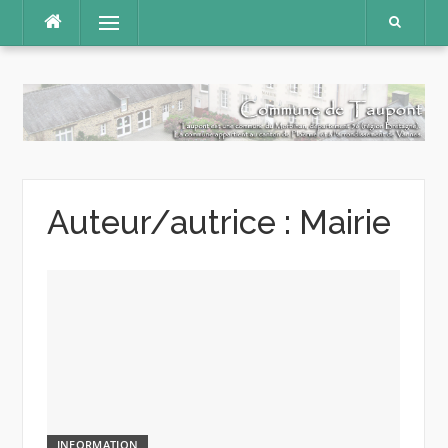
Aller
Menu
au
contenu
Auteur/autrice :
Mairie
INFORMATION