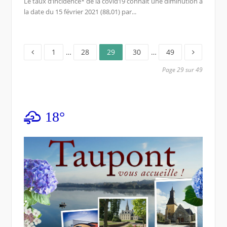
Le taux d’incidence* de la covid19 connaît une diminution à
la date du 15 février 2021 (88,01) par...
Page
Page
Page
Page
Page
Pagination
1
…
28
29
30
…
49
des
Page 29 sur 49
publications
18°