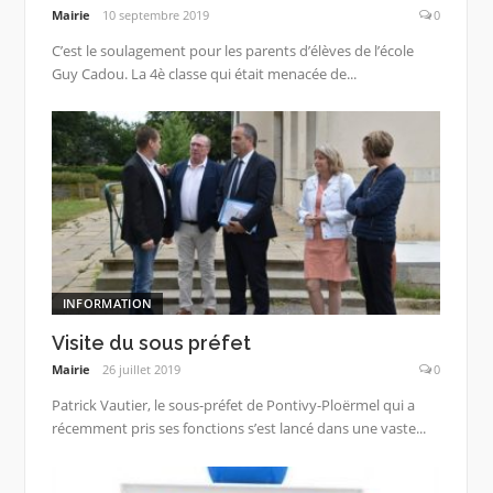
Mairie
10 septembre 2019
0
C’est le soulagement pour les parents d’élèves de l’école
Guy Cadou. La 4è classe qui était menacée de...
INFORMATION
Visite du sous préfet
Mairie
26 juillet 2019
0
Patrick Vautier, le sous-préfet de Pontivy-Ploërmel qui a
récemment pris ses fonctions s’est lancé dans une vaste...