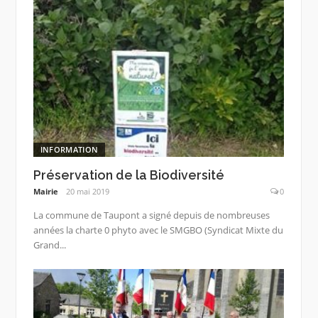
INFORMATION
Préservation de la Biodiversité
Mairie
20 mai 2019
0
La commune de Taupont a signé depuis de nombreuses
années la charte 0 phyto avec le SMGBO (Syndicat Mixte du
Grand...