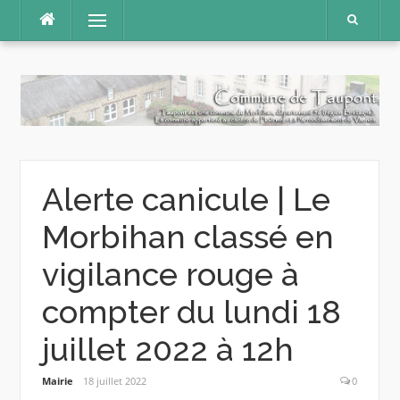
Aller
Menu
au
contenu
Alerte canicule | Le
Morbihan classé en
vigilance rouge à
compter du lundi 18
juillet 2022 à 12h
Mairie
18 juillet 2022
0