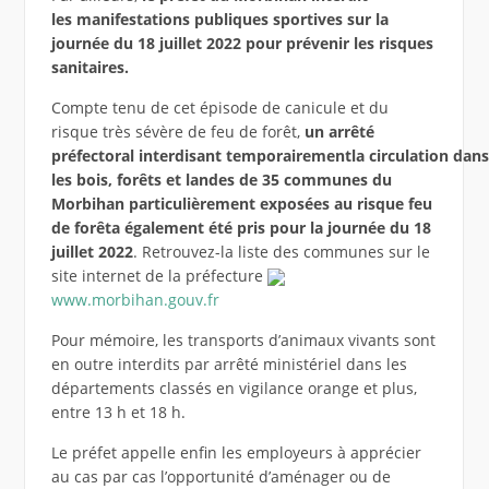
les
manifestations publiques
sporti
ve
s sur la
journée du 18 juillet 2022
pour prévenir les risques
sanitaires.
Compte tenu de cet épisode de canicule et du
risque très sévère de feu de forêt,
u
n arrêté
préfectoral
i
nterdi
sant
temporaire
ment
la
circul
ation
dans
les bois, forêts et landes
d
e
35
communes
du
Morbihan
particulièrement exposées au risque feu
de forêt
a également été pris pour la journée du 18
juillet 2022
. Retrouvez-la liste des communes sur le
site internet de la préfecture
www.morbihan.gouv.fr
Pour mémoire, les transports d’animaux vivants sont
en outre interdits par arrêté ministériel dans les
départements classés en vigilance orange et plus,
entre 13 h et 18 h.
Le préfet appelle enfin les employeurs à apprécier
au cas par cas l’opportunité d’aménager ou de